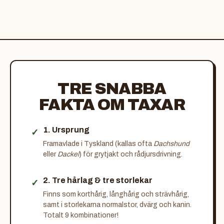
TRE SNABBA
FAKTA OM TAXAR
1. Ursprung
Framavlade i Tyskland (kallas ofta
Dachshund
eller
Dackel
) för grytjakt och rådjursdrivning.
2. Tre hårlag & tre storlekar
Finns som korthårig, långhårig och strävhårig,
samt i storlekarna normalstor, dvärg och kanin.
Totalt 9 kombinationer!