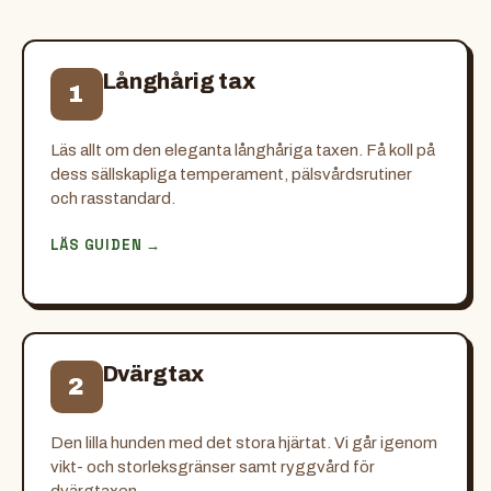
Långhårig tax
1
Läs allt om den eleganta långhåriga taxen. Få koll på
dess sällskapliga temperament, pälsvårdsrutiner
och rasstandard.
LÄS GUIDEN →
Dvärgtax
2
Den lilla hunden med det stora hjärtat. Vi går igenom
vikt- och storleksgränser samt ryggvård för
dvärgtaxen.