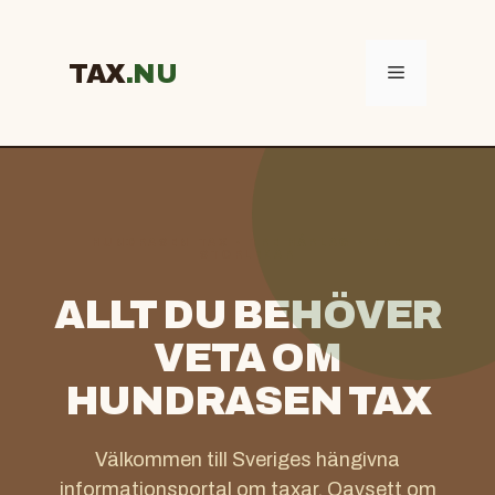
Hoppa
till
innehåll
TAX
Meny
HUNDRASEN TAX · TRE HÅRLAG · TRE
STORLEKAR
ALLT DU BEHÖVER
VETA OM
HUNDRASEN TAX
Välkommen till Sveriges hängivna
informationsportal om taxar. Oavsett om