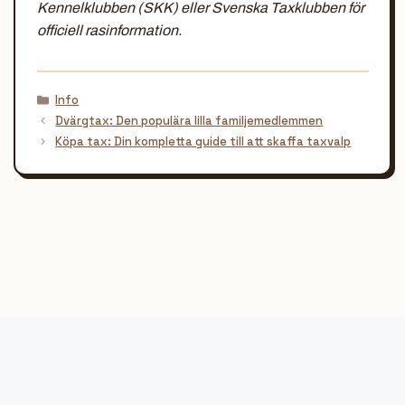
Kennelklubben (SKK) eller Svenska Taxklubben för
officiell rasinformation.
Kategorier
Info
Dvärgtax: Den populära lilla familjemedlemmen
Köpa tax: Din kompletta guide till att skaffa taxvalp