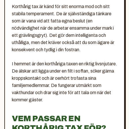
Korthårig tax är känd för sitt enorma mod och sitt
stabila temperament. De är självständiga tänkare
som är vana vid att fatta egna beslut (en
nödvändighet när de arbetar ensamma under mark i
ett grävlingsgryt). Det gör dem intelligenta och
uthålliga, men det kräver också att du som ägare är
konsekvent och tydlig i din fostran.
I hemmet är den korthåriga taxen en riktig livsnjutare.
De älskar att ligga under en filt i soffan, söker gärna
kroppskontakt och är oerhört trofasta sina
familjemedlemmar. De fungerar utmärkt som
vakthundar och drar sig inte för att tala om när det
kommer gäster.
VEM PASSAR EN
KORTHÅRIG TAX FÖR?