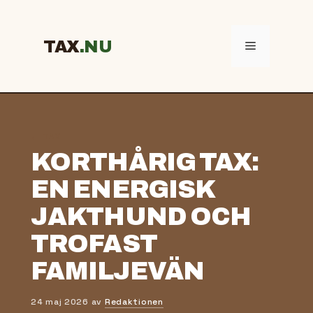
Hoppa
till
innehåll
TAX
Meny
← TAX
KORTHÅRIG TAX:
EN ENERGISK
JAKTHUND OCH
TROFAST
FAMILJEVÄN
24 maj 2026
av
Redaktionen