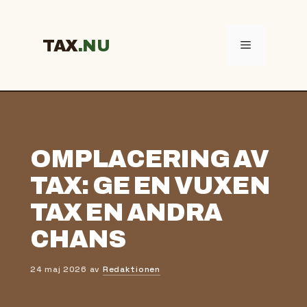
Hoppa
till
innehåll
TAX
Meny
← TAX
OMPLACERING AV
TAX: GE EN VUXEN
TAX EN ANDRA
CHANS
24 maj 2026
av
Redaktionen