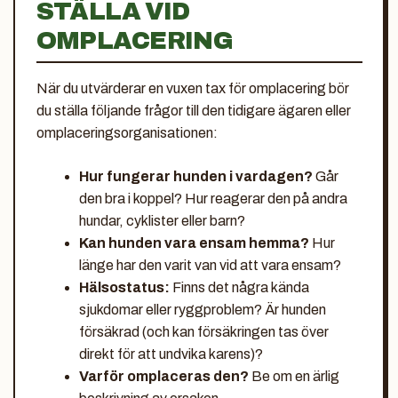
STÄLLA VID
OMPLACERING
När du utvärderar en vuxen tax för omplacering bör
du ställa följande frågor till den tidigare ägaren eller
omplaceringsorganisationen:
Hur fungerar hunden i vardagen?
Går
den bra i koppel? Hur reagerar den på andra
hundar, cyklister eller barn?
Kan hunden vara ensam hemma?
Hur
länge har den varit van vid att vara ensam?
Hälsostatus:
Finns det några kända
sjukdomar eller ryggproblem? Är hunden
försäkrad (och kan försäkringen tas över
direkt för att undvika karens)?
Varför omplaceras den?
Be om en ärlig