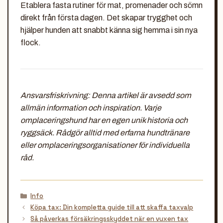
Etablera fasta rutiner för mat, promenader och sömn
direkt från första dagen. Det skapar trygghet och
hjälper hunden att snabbt känna sig hemma i sin nya
flock.
Ansvarsfriskrivning: Denna artikel är avsedd som
allmän information och inspiration. Varje
omplaceringshund har en egen unik historia och
ryggsäck. Rådgör alltid med erfarna hundtränare
eller omplaceringsorganisationer för individuella
råd.
Kategorier
Info
Köpa tax: Din kompletta guide till att skaffa taxvalp
Så påverkas försäkringsskyddet när en vuxen tax